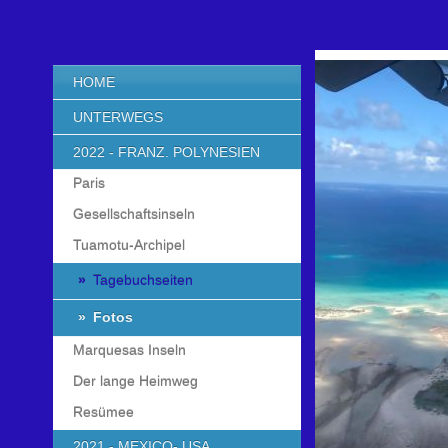
HOME
UNTERWEGS
2022 - FRANZ. POLYNESIEN
Paris
Gesellschaftsinseln
Tuamotu-Archipel
Tagebuchseiten
Fotos
Marquesas Inseln
Der lange Heimweg
Resümee
2021 - MEXICO- USA