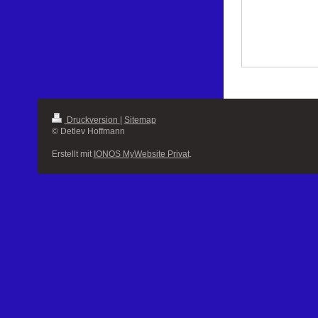
Druckversion
|
Sitemap
© Detlev Hoffmann
Erstellt mit
IONOS MyWebsite Privat
.