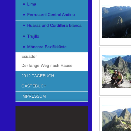
Lima
Ferrocarril Central Andino
Huaraz und Cordillera Blanca
Trujillo
Máncora Pazifikküste
Ecuador
Der lange Weg nach Hause
2012 TAGEBUCH
GÄSTEBUCH
IMPRESSUM