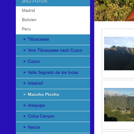
2012 FOTOS
Madrid
Bolivien
Peru
Titicacasee
Vom Titicacasee nach Cuzco
Cuzco
Valle Sagrado de los Incas
Inkatrail
Macchu Picchu
Arequipa
Colca Canyon
Nazca