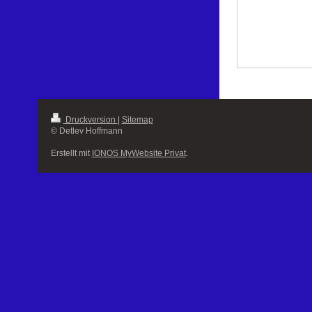
Druckversion
|
Sitemap
© Detlev Hoffmann
Erstellt mit
IONOS MyWebsite Privat
.