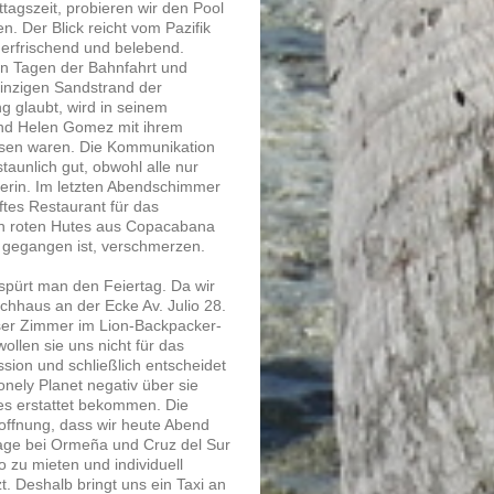
agszeit, probieren wir den Pool
 Der Blick reicht vom Pazifik
 erfrischend und belebend.
en Tagen der Bahnfahrt und
inzigen Sandstrand der
g glaubt, wird in seinem
rand Helen Gomez mit ihrem
wesen waren. Die Kommunikation
taunlich gut, obwohl alle nur
lerin. Im letzten Abendschimmer
tes Restaurant für das
hen roten Hutes aus Copacabana
n gegangen ist, verschmerzen.
r spürt man den Feiertag. Da wir
chhaus an der Ecke Av. Julio 28.
nser Zimmer im Lion-Backpacker-
wollen sie uns nicht für das
sion und schließlich entscheidet
nely Planet negativ über sie
es erstattet bekommen. Die
offnung, dass wir heute Abend
rage bei Ormeña und Cruz del Sur
o zu mieten und individuell
zt. Deshalb bringt uns ein Taxi an