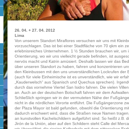
26. 04. + 27. 04. 2012
Lima
Von unserem Standort Miraflores versuchen wir uns mit Klei
vorzuschlagen. Das ist bei einer Stadtfläche von 70 qkm ein z
erlebnisreiches Unternehmen. 1 ½ Stunden brauchen wir, um 
Orientierung, wo wir uns vielleicht gerade befinden, ist ausge
nervös macht und Katrin amüsiert. Deshalb lassen wir das Bedü
über unseren Standort zu haben, fahren und konzentrieren un
den Kleinbussen mit den uns unverständlichen Lockrufen der
(auch für viele Einheimische ist es unverständlich, wie wir erf
„Kauderwelsch“ aus Spanisch und Quechua sprechen). Irgend
durch das vornehme Viertel San Isidro fahren. Die vielen Vill
an. Auch an der deutschen Botschaft fahren wir dem Aufwallen 
Schließlich springen wir in der vermuteten Nähe der Fußgäng
nicht in die nördlichen Vororte entführt. Die Fußgängerzone z
der Plaza Mayor ist bald gefunden, obwohl die Orientierung 
dadurch erschwert wird, dass die Straßen neue Namen tragen
an kunstvollen Kachelschildern aufgeführt sind. So heißt z.B
Jirón de la Unión, aber auf den Schildern steht Calle del Mer
wir überwältigt: die riesige Kathedrale mit dem pittoresken Er