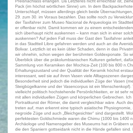
Preisnachlass erlangen. Da Letzteres nicht erreichbar ist, zie
Pack (im höchst wörtlichen Sinne) um. In dem Backpackerhotel
Unterschlupf, müssen allerdings gleich beide Übernachtungen
29. zum 30. im Voraus bezahlen. Das sollte noch zu Verwicklung
der Taxifahrer zum Museo Nacional de Arqueologia im Stadttei
er offenbar nicht. Damit kommen wir zu einem entscheidenden
sich überhaupt nicht auskennen – kann man sich in einer sol
auskennen? Auf jeden Fall muss der Gast den Taxifahrer anlei
in das Stadtteil Libre gefahren werden und auch an die Avenida
Bolivar. Letztlich ist es kein übler Schaden, denn in das Priv
wir ohnehin, schon wegen der berühmten Goldexponate. So wir
Überblick über die präkolumbianischen Kulturen geliefert, daf
Sammlung von Keramiken der Mochica-Zeit (100 bis 800 n.Chr
Erhaltungszustand und der Qualität der Keramik höchst erstau
interessant, weil sie auf ihren Vasen viele Alltagsszenen darge
Besonderheit sind jedoch die individuellen Züge der Vasen (me
Steigbügelkanne und der Vasencorpus ist ein Menschenkopf). 
vielleicht politisch hochstehende Persönlichkeiten, er ist sehr re
mit allen individuellen Zügen und körperlichen Gebrechen. Ich 
Portraitkunst der Römer, die damit vergleichbar wäre. Auch de
treten auf, man erkennt eine typisch asiatische Physiognomie, g
negroide Züge und auch „Bleichgesichter“ sind dargestellt. W
perfektesten Goldschmiede waren die Chimu (1000 bis 1400 n
Archäologe und Namensgeber des Museums hat in Gräbern un
die den Spaniern gottseidank nicht in die Hände gefallen sind.