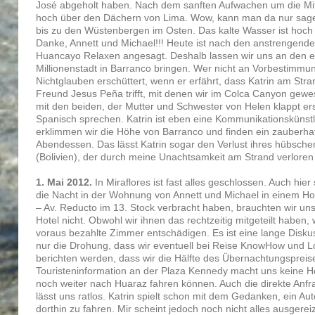
José abgeholt haben. Nach dem sanften Aufwachen um die Mitt
hoch über den Dächern von Lima. Wow, kann man da nur sagen.
bis zu den Wüstenbergen im Osten. Das kalte Wasser ist hoch
Danke, Annett und Michael!!! Heute ist nach den anstrengend
Huancayo Relaxen angesagt. Deshalb lassen wir uns an den e
Millionenstadt in Barranco bringen. Wer nicht an Vorbestimmun
Nichtglauben erschüttert, wenn er erfährt, dass Katrin am St
Freund Jesus Peña trifft, mit denen wir im Colca Canyon ge
mit den beiden, der Mutter und Schwester von Helen klappt ers
Spanisch sprechen. Katrin ist eben eine Kommunikationskünst
erklimmen wir die Höhe von Barranco und finden ein zauberhaf
Abendessen. Das lässt Katrin sogar den Verlust ihres hübsc
(Bolivien), der durch meine Unachtsamkeit am Strand verlore
1. Mai 2012.
In Miraflores ist fast alles geschlossen. Auch hie
die Nacht in der Wohnung von Annett und Michael in einem Ho
– Av. Reducto im 13. Stock verbracht haben, brauchten wir u
Hotel nicht. Obwohl wir ihnen das rechtzeitig mitgeteilt haben, 
voraus bezahlte Zimmer entschädigen. Es ist eine lange Diskus
nur die Drohung, dass wir eventuell bei Reise KnowHow und Lo
berichten werden, dass wir die Hälfte des Übernachtungspreis
Touristeninformation an der Plaza Kennedy macht uns keine H
noch weiter nach Huaraz fahren können. Auch die direkte Anf
lässt uns ratlos. Katrin spielt schon mit dem Gedanken, ein Aut
dorthin zu fahren. Mir scheint jedoch noch nicht alles ausgerei