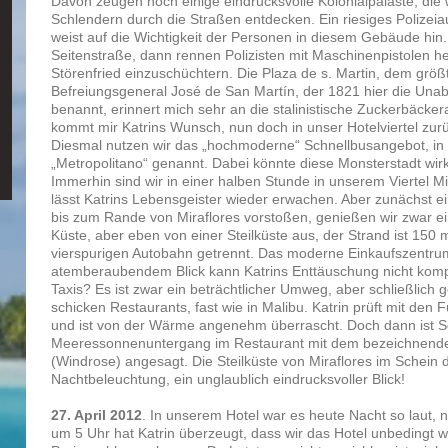
Davon zeugen noch einige eindrucksvolle Kolonialpaläste, die
Schlendern durch die Straßen entdecken. Ein riesiges Polizei
weist auf die Wichtigkeit der Personen in diesem Gebäude hin.
Seitenstraße, dann rennen Polizisten mit Maschinenpistolen he
Störenfried einzuschüchtern. Die Plaza de s. Martin, dem größ
Befreiungsgeneral José de San Martín, der 1821 hier die Unab
benannt, erinnert mich sehr an die stalinistische Zuckerbäcke
kommt mir Katrins Wunsch, nun doch in unser Hotelviertel zu
Diesmal nutzen wir das „hochmoderne“ Schnellbusangebot, in
„Metropolitano“ genannt. Dabei könnte diese Monsterstadt wir
Immerhin sind wir in einer halben Stunde in unserem Viertel Mi
lässt Katrins Lebensgeister wieder erwachen. Aber zunächst e
bis zum Rande von Miraflores vorstoßen, genießen wir zwar ei
Küste, aber eben von einer Steilküste aus, der Strand ist 150 
vierspurigen Autobahn getrennt. Das moderne Einkaufszentru
atemberaubendem Blick kann Katrins Enttäuschung nicht komp
Taxis? Es ist zwar ein beträchtlicher Umweg, aber schließlich 
schicken Restaurants, fast wie in Malibu. Katrin prüft mit den
und ist von der Wärme angenehm überrascht. Doch dann ist 
Meeressonnenuntergang im Restaurant mit dem bezeichnend
(Windrose) angesagt. Die Steilküste von Miraflores im Schein
Nachtbeleuchtung, ein unglaublich eindrucksvoller Blick!
27. April 2012
. In unserem Hotel war es heute Nacht so laut
um 5 Uhr hat Katrin überzeugt, dass wir das Hotel unbedingt