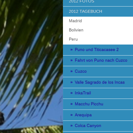
2012 FOTOS
2012 TAGEBUCH
Madrid
Bolivien
Peru
Puno und Titicacasee 2
Fahrt von Puno nach Cuzco
Cuzco
Valle Sagrado de los Incas
InkaTrail
Macchu Picchu
Arequipa
Colca Canyon