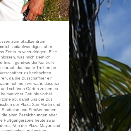
nbussen zum Stadtzentrum
eimlich zeitaufwendiges, aber
ins Zentrum vorzudringen. Eine
schlossen, was mich ziemlich
rfnis, irgendwie die Kontrolle
s darauf, das bunte Treiben an
 Busschaffner zu beobachten
ahren, da die Busschaffner ein
wann nehmen wir wahr, dass wir
en und schönen Gärten zeigen es
heimatlicher Gefühle vorbei.
erzone ab, damit uns der Bus
wischen der Plaza San Martin und
mit Stadtplan und Straßennamen
, die alten Bezeichnungen aber
. die Fußgängerzone heute zwar
cadores. Von der Plaza Mayor sind
zbischofspalast und seinen