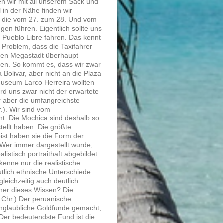
hen wir mit all unserem Sack und
 in der Nähe finden wir
, die vom 27. zum 28. Und vom
en führen. Eigentlich sollte uns
l Pueblo Libre fahren. Das kennt
 Problem, dass die Taxifahrer
chen Megastadt überhaupt
ten. So kommt es, dass wir zwar
 Bolivar, aber nicht an die Plaza
atmuseum Larco Herreira wollten
d uns zwar nicht der erwartete
ür aber die umfangreichste
.). Wir sind vom
nt. Die Mochica sind deshalb so
stellt haben. Die größte
ist haben sie die Form der
Wer immer dargestellt wurde,
alistisch portraithaft abgebildet
kenne nur die realistische
utlich ethnische Unterschiede
leichzeitig auch deutlich
oher dieses Wissen? Die
.Chr.) Der peruanische
glaubliche Goldfunde gemacht,
 Der bedeutendste Fund ist die