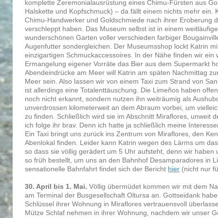
komplette Zeremonialausrüstung eines Chimu-Fürsten aus Gold
Halskette und Kopfschmuck) – da fällt einem nichts mehr ein. 
Chimu-Handwerker und Goldschmiede nach ihrer Eroberung d
verschleppt haben. Das Museum selbst ist in einem weitläufige
wunderschönen Garten voller verschieden farbiger Bougainvill
Augenfutter sondergleichen. Der Museumsshop lockt Katrin m
einzigartigen Schmuckaccessoires. In der Nähe finden wir ein 
Ermangelung eigener Vorräte das Bier aus dem Supermarkt ho
Abendeindrücke am Meer will Katrin am späten Nachmittag 
Meer sein. Also lassen wir von einem Taxi zum Strand von San 
ist allerdings eine Totalenttäuschung. Die Limeños haben offe
noch nicht erkannt, sondern nutzen ihn weiträumig als Aushub
unverdrossen kilometerweit an dem Abraum vorbei, um vielle
zu finden. Schließlich wird sie im Abschnitt Miraflores, unweit d
ich folge ihr brav. Denn ich hatte ja schließlich meine Intere
Ein Taxi bringt uns zurück ins Zentrum von Miraflores, den Ken
Abenlokal finden. Leider kann Katrin wegen des Lärms um das 
so dass sie völlig gerädert um 5 Uhr aufsteht, denn wir haben
so früh bestellt, um uns an den Bahnhof Desamparadores in L
sensationelle Bahnfahrt findet sich der Bericht
hier
(nicht nur f
30. April bis 1. Mai.
Völlig übermüdet kommen wir mit dem Na
am Terminal der Busgesellschaft Oltursa an. Gottseidank hab
Schlüssel ihrer Wohnung in Miraflores vertrauensvoll überlasse
Mütze Schlaf nehmen in ihrer Wohnung, nachdem wir unser G