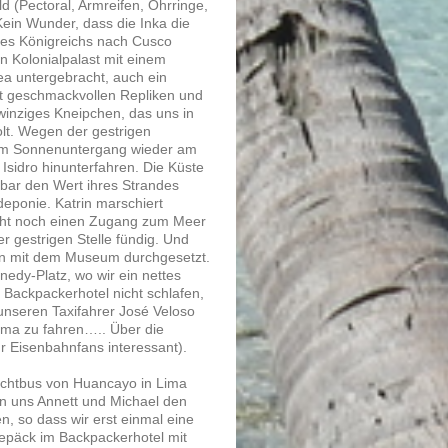
 (Pectoral, Armreifen, Ohrringe,
Kein Wunder, dass die Inka die
es Königreichs nach Cusco
n Kolonialpalast mit einem
ea untergebracht, auch ein
it geschmackvollen Repliken und
winziges Kneipchen, das uns in
lt. Wegen der gestrigen
zum Sonnenuntergang wieder am
Isidro hinunterfahren. Die Küste
nbar den Wert ihres Strandes
deponie. Katrin marschiert
icht noch einen Zugang zum Meer
er gestrigen Stelle fündig. Und
ssen mit dem Museum durchgesetzt.
nedy-Platz, wo wir ein nettes
Backpackerhotel nicht schlafen,
 unseren Taxifahrer José Veloso
ima zu fahren….. Über die
ür Eisenbahnfans interessant).
chtbus von Huancayo in Lima
en uns Annett und Michael den
n, so dass wir erst einmal eine
epäck im Backpackerhotel mit