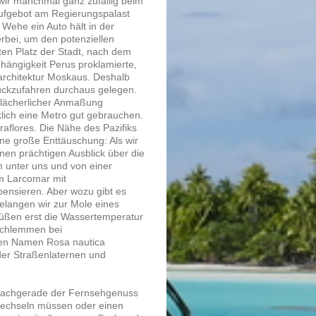
 wir manchmal ganz zufällig beim
aufgebot am Regierungspalast
 Wehe ein Auto hält in der
rbei, um den potenziellen
ten Platz der Stadt, nach dem
hängigkeit Perus proklamierte,
rarchitektur Moskaus. Deshalb
rückzufahren durchaus gelegen.
 lächerlicher Anmaßung
klich eine Metro gut gebrauchen.
raflores. Die Nähe des Pazifiks
ine große Enttäuschung: Als wir
nen prächtigen Ausblick über die
m unter uns und von einer
m Larcomar mit
ensieren. Aber wozu gibt es
gelangen wir zur Mole eines
 Füßen erst die Wassertemperatur
Schlemmen bei
en Namen Rosa nautica
 der Straßenlaternen und
, nachgerade der Fernsehgenuss
 wechseln müssen oder einen