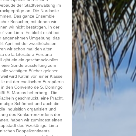
 Gebäude der Stadtverwaltung im
arockgepräge an. Die Nordseite
enommen. Das ganze Ensemble
ncher Besucher, mit denen wir
en wir nicht bestätigen. In der
 von Lima. Es bleibt nicht bei
eser angenehmen Umgebung, das
8. April mit der zweithöchsten
eren wir schon mal den alten
sa de la Literatura Peruana
l gibt ein ein geschmackvolles
h, eine Sonderausstellung zum
t alle wichtigen Bücher gelesen
eil wird Katrin von einer Klasse
le mit der exotischen Europäerin
ck in den Convento de S. Domingo
tät S. Marcos beherbergt. Die
Kacheln geschmückt, eine Pracht,
nmutige Schönheit und auch die
ie Inquisition organisiert und
zgang des Konkurrenzordens der
nnen, haben wir zumindest einen
auptstadt des Vizekönigs. Lima
anischen Doppelkontinents.