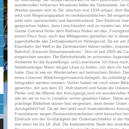
wundervollen hölzernen Miradores bildet die Südostseite, die
Westen passen sich im Stil, obschon erst 1934 erbaut, dem B
wird vom Regierungspalast im neoklassizistischen Stil eing
wirkt sehr repräsentativ und beeindruckend. Den Eindruck ma
gesprochen haben, dass Lima hässlich und zu meiden sei, könn
Gasse Camaná hinter dem Rathaus finden wir das „Fressgässle“
einem Pisco Sour, auch das Mittagessen genießen wir in di
jugendstilvolle alte Zentralpostamt im Hintergrund. Da wir am 2
Eisenbahn der Welt in die Zentralanden fahren wollen, inspizi
Bahnhof „Estacion Desamparadores“. Dort ist seit 2009 die Ca
eingerichtet worden. Die Bahnhofshalle im schönsten Jugendsti
Ambiente für die Ausstellungs- und Leseräume. Ich freue mic
Nobelreisträger Mario Vargas Llosa zu finden, von dem ich fas
habe. Das ist wie ein Wiedersehen auf heimischem Boden. Derw
eines Limenser Mädchengymnasiums belagert, da unbedingt al
fotografiert werden müssen. Vorher haben wir noch einen Bli
geworfen, der aus dem 15. Jhdt stammt und heute die Universi
Pfeiler und die Wände des Kreuzgangs sind mit wundervollen 
wie wir sie so nur in Lissabon vorher gesehen haben. Diese a
prächtige Bibliothek lassen fast vergessen, dass dieser Orden d
durchgeführt hat. Da wir den wohl noch bedeutenderen Kreu
Franziskaner wegen Restaurationsarbeiten nicht besuchen kö
Eindruck von der Großartigkeit der Ordensarchitektur in der H
war eben bis ins 18. Jhdt. Die bedeutendste Stadt des amerik