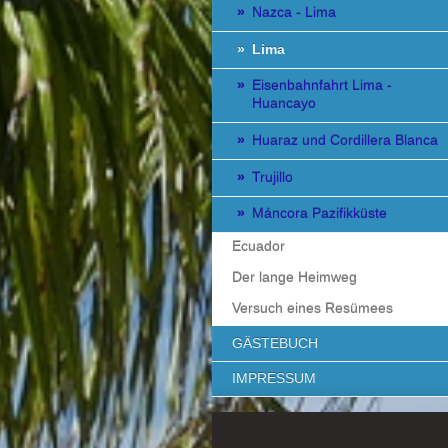
Nazca - Lima
Lima
Eisenbahnfahrt Lima -
Huancayo
Huaraz und Cordillera Blanca
Trujillo
Máncora Pazifikküste
Ecuador
Der lange Heimweg
Versuch eines Resümees
GÄSTEBUCH
IMPRESSUM