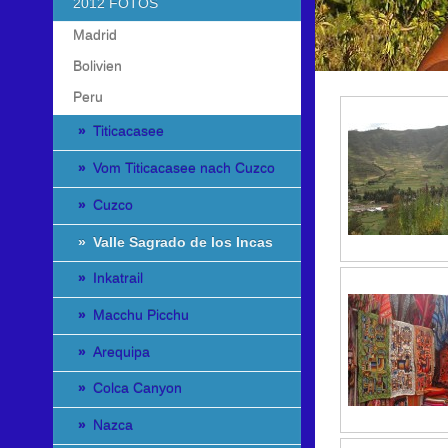
2012 FOTOS
Madrid
Bolivien
Peru
Titicacasee
Vom Titicacasee nach Cuzco
Cuzco
Valle Sagrado de los Incas
Inkatrail
Macchu Picchu
Arequipa
Colca Canyon
Nazca