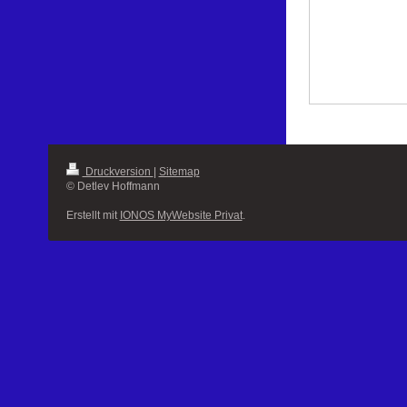
Druckversion
|
Sitemap
© Detlev Hoffmann
Erstellt mit
IONOS MyWebsite Privat
.