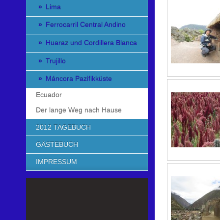
Lima
Ferrocarril Central Andino
Huaraz und Cordillera Blanca
Trujillo
Máncora Pazifikküste
Ecuador
Der lange Weg nach Hause
2012 TAGEBUCH
GÄSTEBUCH
IMPRESSUM