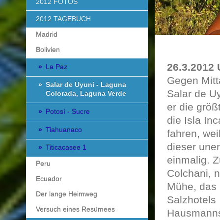
2012 FOTOS
2012 TAGEBUCH
Madrid
Bolivien
26.3.2012 
La Paz
Gegen Mitt
Salar de Uyuni - Laguna
Salar de U
Colorada, Laguna Verde
er die größ
Potosí - Sucre
die Isla In
Tiahuanaco
fahren, wei
dieser unen
Titicacasee 1
einmalig. Z
Peru
Colchani, n
Ecuador
Mühe, das 
Der lange Heimweg
Salzhotels
Versuch eines Resümees
Hausmannsk