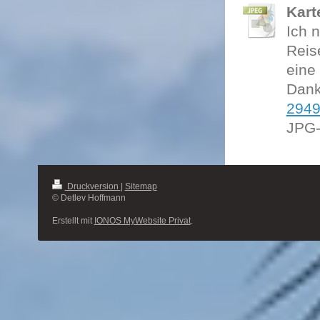
Kart
Ich 
Reis
eine
Dank
2949
JPG-
Druckversion
|
Sitemap
© Detlev Hoffmann
Erstellt mit
IONOS MyWebsite Privat
.