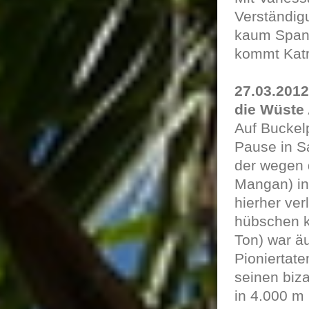
Verständig
kaum Spani
kommt Katr
27.03.2012
die Wüste
Auf Buckel
Pause in Sa
der wegen d
Mangan) in
hierher ve
hübschen k
Ton) war äu
Pioniertat
seinen biz
in 4.000 m