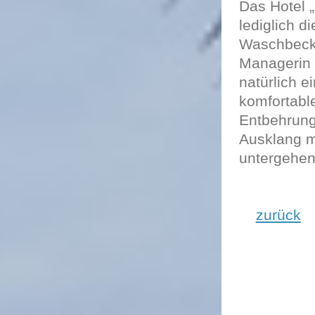
Das Hotel „
lediglich 
Waschbecke
Managerin w
natürlich 
komfortabl
Entbehrung
Ausklang mi
untergehen
zurück