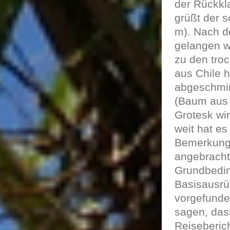
der Rückkl
grüßt der 
m). Nach d
gelangen wi
zu den tro
aus Chile h
abgeschmir
(Baum aus 
Grotesk wi
weit hat es
Bemerkung z
angebracht
Grundbedin
Basisausrü
vorgefunden
sagen, dass
Reiseberich