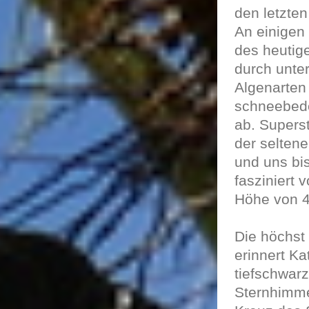
den letzten 
An einigen
des heutig
durch unte
Algenarten
schneebede
ab. Supers
der seltene
und uns bis
fasziniert 
Höhe von 4
Die höchst
erinnert K
tiefschwar
Sternhimm