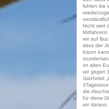
fehlen die
wiederzuge
verständlic
Nicht weit 
Mitfahreri
wir auf Bu
dass der J
Kaum kann 
stundenlan
im alten E
wir gegen 
Salzhotel „
3Tagestour 
die Abschi
für diese D
wir daraus.