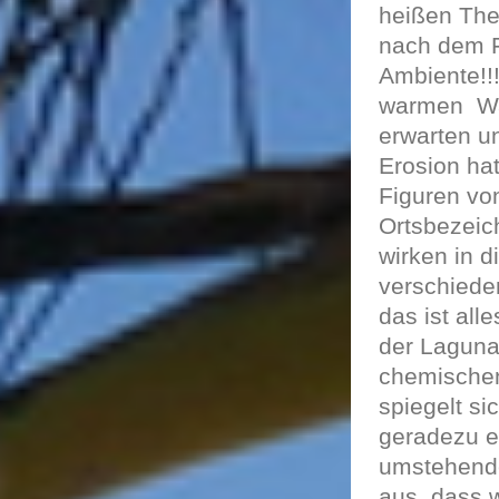
heißen The
nach dem F
Ambiente!!!
warmen
Wa
erwarten u
Erosion hat
Figuren vo
Ortsbezeich
wirken in d
verschiede
das ist all
der Laguna
chemischen 
spiegelt si
geradezu eb
umstehende
aus, dass w