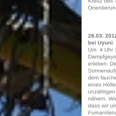
Kreuz des 
Orientierun
28.03. 201
bei Uyuni
Um
4 Uhr 
Dampfgeysi
erleben. De
Sonnenauf
dem fauche
eines Höll
unzähligen 
nähern. Wir
dass wir un
Fumarolenak