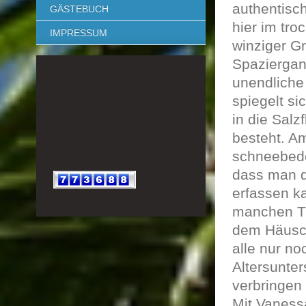
authentisch
GÄSTEBUCH
hier im tro
IMPRESSUM
winziger Gr
Spazierga
unendliche
spiegelt s
in die Salz
besteht. A
schneebedec
dass man d
erfassen k
manchen Tr
dem Häusch
alle nur n
Altersunter
verbringen 
Mit Vaness