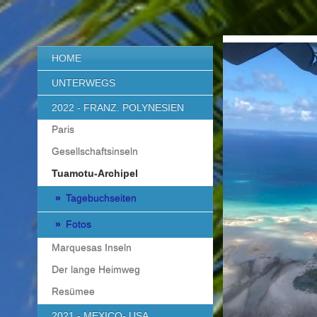
HOME
UNTERWEGS
2022 - FRANZ. POLYNESIEN
Paris
Gesellschaftsinseln
Tuamotu-Archipel
Tagebuchseiten
Fotos
Marquesas Inseln
Der lange Heimweg
Resümee
2021 - MEXICO- USA