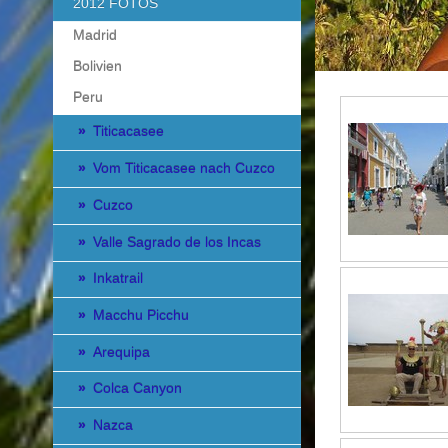
2012 FOTOS
Madrid
Bolivien
Peru
Titicacasee
Vom Titicacasee nach Cuzco
Cuzco
Valle Sagrado de los Incas
Inkatrail
Macchu Picchu
Arequipa
Colca Canyon
Nazca