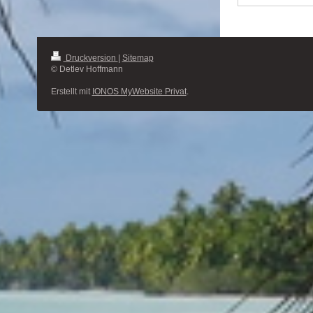
Druckversion
|
Sitemap
© Detlev Hoffmann
Erstellt mit
IONOS MyWebsite Privat
.