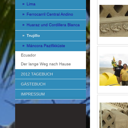
Lima
Ferrocarril Central Andino
Huaraz und Cordillera Blanca
Trujillo
Máncora Pazifikküste
Ecuador
Der lange Weg nach Hause
2012 TAGEBUCH
GÄSTEBUCH
IMPRESSUM