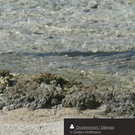
Druckversion
|
Sitemap
© Detlev Hoffmann