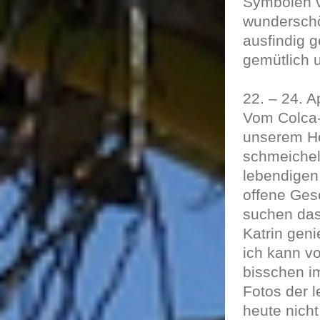
Symbolen ve
wunderschö
ausfindig 
gemütlich 
22. – 24. Ap
Vom Colca-
unserem Ho
schmeichel
lebendigen
offene Ges
suchen das
Katrin gen
ich kann v
bisschen im
Fotos der l
heute nicht