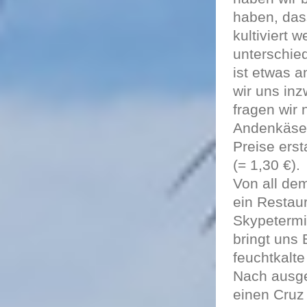
haben, das
kultiviert 
unterschie
ist etwas 
wir uns in
fragen wir
Andenkäse 
Preise ers
(= 1,30 €).
Von all de
ein Restau
Skypetermi
bringt uns 
feuchtkalt
Nach ausge
einen Cruz