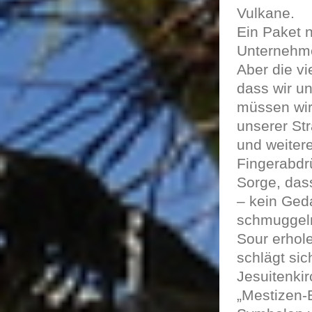
Vulkane.
Ein Paket 
Unternehmen
Aber die vi
dass wir un
müssen wir 
unserer Str
und weiter
Fingerabdr
Sorge, das
– kein Ged
schmuggeln
Sour erhol
schlägt sic
Jesuitenki
„Mestizen-B