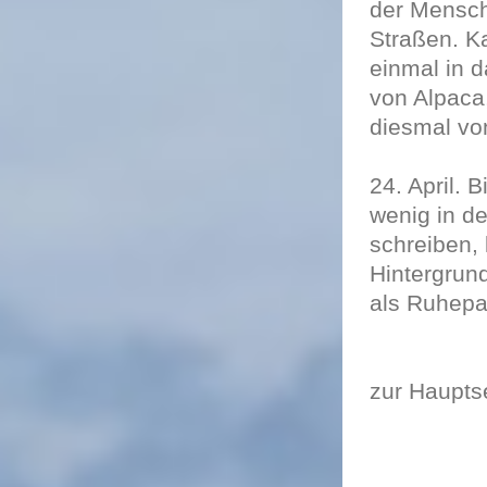
der Mensch
Straßen. K
einmal in d
von Alpaca
diesmal vo
24. April. 
wenig in d
schreiben,
Hintergrun
als Ruhepa
zur Haupts