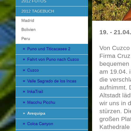
2012 FOTOS
2012 TAGEBUCH
Madrid
Bolivien
19. - 21.04
Peru
Von Cuzco 
Puno und Titicacasee 2
Firma Cruz
Fahrt von Puno nach Cuzco
bequemen S
Cuzco
am 19.04. 
die verschl
Valle Sagrado de los Incas
aufnimmt. D
InkaTrail
Altstadt lä
wir uns in 
Macchu Picchu
stürzen. Di
Arequipa
großen Pla
Colca Canyon
Kathedrale 