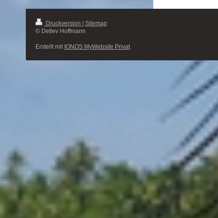
Druckversion
|
Sitemap
© Detlev Hoffmann
Erstellt mit
IONOS MyWebsite Privat
.