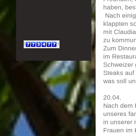
haben, best
Nach einig
klappten sc
mit Claudia
zu kommuni
Zum Dinner
im Restaur
Schweizer g
Steaks auf 
was soll u
20.04.
Nach dem F
unseres fam
in unserer
Frauen im K