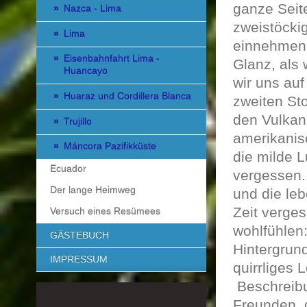
ganze Seit
Nazca - Lima
zweistöckig
Lima
einnehmen. 
Eisenbahnfahrt Lima -
Glanz, als
Huancayo
wir uns auf
Huaraz und Cordillera Blanca
zweiten Sto
den Vulkan
Trujillo
amerikanis
Máncora Pazifikküste
die milde L
Ecuador
vergessen.
Der lange Heimweg
und die le
Zeit verges
Versuch eines Resümees
wohlfühlen:
GÄSTEBUCH
Hintergrun
IMPRESSUM
quirrliges 
Beschreibu
Freunden, 