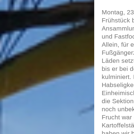
Montag, 23
Frühstück 
Ansammlung
und Fastfo
Allein, für
Fußgängerz
Läden setzt
bis er bei
kulminiert.
Habseligke
Einheimisch
die Sektio
noch unbek
Frucht war
Kartoffels
haben wir 