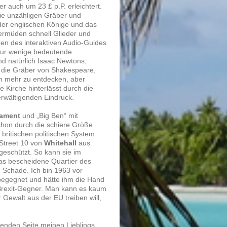
r auch um 23 £ p.P. erleichtert.
ie unzähligen Gräber und
der englischen Könige und das
ermüden schnell Glieder und
en des interaktiven Audio-Guides
nur wenige bedeutende
nd natürlich Isaac Newtons,
 die Gräber von Shakespeare,
h mehr zu entdecken, aber
e Kirche hinterlässt durch die
erwältigenden Eindruck.
iament
und „Big Ben“ mit
 schon durch die schiere Größe
britischen politischen System
 Street 10 von
Whitehall
aus
geschützt. So kann sie im
as bescheidene Quartier des
 Schade. Ich bin 1963 vor
begegnet und hätte ihm die Hand
 Brexit-Gegner. Man kann es kaum
 Gewalt aus der EU treiben will,
enden Seite meinen Lieblings