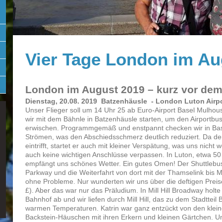
Vier Tage London im Au
London im August 2019 – kurz vor dem
Dienstag, 20.08. 2019 Batzenhäusle - London Luton Airport
Unser Flieger soll um 14 Uhr 25 ab Euro-Airport Basel Mulhou
wir mit dem Bähnle in Batzenhäusle starten, um den Airportbu
erwischen. Programmgemäß und enstpannt checken wir in Basel 
Strömen, was den Abschiedsschmerz deutlich reduziert. Da der
eintrifft, startet er auch mit kleiner Verspätung, was uns nicht 
auch keine wichtigen Anschlüsse verpassen. In Luton, etwa 50
empfängt uns schönes Wetter. Ein gutes Omen! Der Shuttlebus
Parkway und die Weiterfahrt von dort mit der Thamselink bis Mil
ohne Probleme. Nur wunderten wir uns über die deftigen Preis
£). Aber das war nur das Präludium. In Mill Hill Broadway hol
Bahnhof ab und wir liefen durch Mill Hill, das zu dem Stadttei
warmen Temperaturen. Katrin war ganz entzückt von den kleine
Backstein-Häuschen mit ihren Erkern und kleinen Gärtchen. 