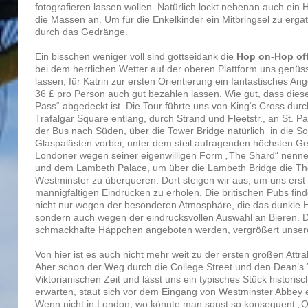
fotografieren lassen wollen. Natürlich lockt nebenan auch ein 
die Massen an. Um für die Enkelkinder ein Mitbringsel zu ergat
durch das Gedränge.
Ein bisschen weniger voll sind gottseidank die
Hop on-Hop off
bei dem herrlichen Wetter auf der oberen Plattform uns genüs
lassen, für Katrin zur ersten Orientierung ein fantastisches An
36 £ pro Person auch gut bezahlen lassen. Wie gut, dass dies
Pass“ abgedeckt ist. Die Tour führte uns von King‘s Cross du
Trafalgar Square entlang, durch Strand und Fleetstr., an St. P
der Bus nach Süden, über die Tower Bridge natürlich in die So
Glaspalästen vorbei, unter dem steil aufragenden höchsten G
Londoner wegen seiner eigenwilligen Form „The Shard“ nennen
und dem Lambeth Palace, um über die Lambeth Bridge die T
Westminster zu überqueren. Dort steigen wir aus, um uns erst
mannigfaltigen Eindrücken zu erholen. Die britischen Pubs find
nicht nur wegen der besonderen Atmosphäre, die das dunkle Ho
sondern auch wegen der eindrucksvollen Auswahl an Bieren. D
schmackhafte Häppchen angeboten werden, vergrößert unser
Von hier ist es auch nicht mehr weit zu der ersten großen Attrak
Aber schon der Weg durch die College Street und den Dean’s Y
Viktorianischen Zeit und lässt uns ein typisches Stück histori
erwarten, staut sich vor dem Eingang von Westminster Abbey e
Wenn nicht in London, wo könnte man sonst so konsequent „Q