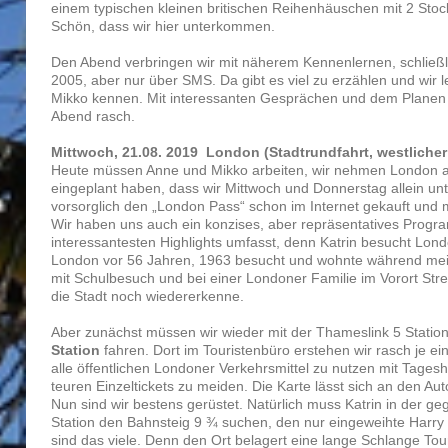
einem typischen kleinen britischen Reihenhäuschen mit 2 Stoc
Schön, dass wir hier unterkommen.
Den Abend verbringen wir mit näherem Kennenlernen, schließl
2005, aber nur über SMS. Da gibt es viel zu erzählen und wir 
Mikko kennen. Mit interessanten Gesprächen und dem Planen d
Abend rasch.
Mittwoch, 21.08. 2019 London (Stadtrundfahrt, westlicher 
Heute müssen Anne und Mikko arbeiten, wir nehmen London all
eingeplant haben, dass wir Mittwoch und Donnerstag allein un
vorsorglich den „London Pass“ schon im Internet gekauft und 
Wir haben uns auch ein konzises, aber repräsentatives Pro
interessantesten Highlights umfasst, denn Katrin besucht Lon
London vor 56 Jahren, 1963 besucht und wohnte während mei
mit Schulbesuch und bei einer Londoner Familie im Vorort Stre
die Stadt noch wiedererkenne.
Aber zunächst müssen wir wieder mit der Thameslink 5 Stati
Station
fahren. Dort im Touristenbüro erstehen wir rasch je ein
alle öffentlichen Londoner Verkehrsmittel zu nutzen mit Tages
teuren Einzeltickets zu meiden. Die Karte lässt sich an den Au
Nun sind wir bestens gerüstet. Natürlich muss Katrin in der 
Station den Bahnsteig 9 ¾ suchen, den nur eingeweihte Harry
sind das viele. Denn den Ort belagert eine lange Schlange Touri