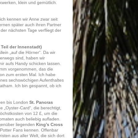
kwerken, klein und gemütlich.
ich kennen wir Anne zwar seit
lernen später auch ihren Partner
er nächsten Tage verfliegt der
Teil der Innenstadt)
ein „auf die Hörner“. Da wir
terwegs sind, haben wir
mir aufs Handy schicken lassen.
gramm vorgenommen, das die
don zum ersten Mal. Ich habe
nes sechswöchigen Aufenthaltes
atham. Ich bin gespannt, ob ich
onen bis London
St. Pancras
e „Oyster-Card“, die berechtigt,
höchstkosten von 12 £, um die
tomaten auch beliebig aufladen.
gegenüber liegenden
King’s Cross
 Potter Fans kennen. Offenbar
sten aus aller Welt, die sich dort