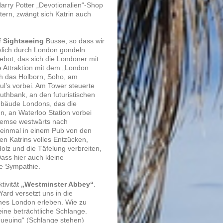
Harry Potter „Devotionalien“-Shop
tern, zwängt sich Katrin auch
 Sightseeing
Busse, so dass wir
slich durch London gondeln
gebot, das sich die Londoner mit
e Attraktion mit dem „London
rch das Holborn, Soho, am
aul’s vorbei. Am Tower steuerte
uthbank, an den futuristischen
ebäude Londons, das die
, an Waterloo Station vorbei
hemse westwärts nach
 einmal in einem Pub von den
en Katrins volles Entzücken,
lz und die Täfelung verbreiten,
ass hier auch kleine
e Sympathie.
tivität
„Westminster Abbey“
.
ard versetzt uns in die
sches London erleben. Wie zu
ine beträchtliche Schlange.
ueuing“ (Schlange stehen)