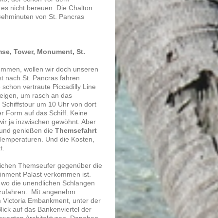
 es nicht bereuen. Die Chalton
 Gehminuten von St. Pancras
mse, Tower, Monument, St.
nommen, wollen wir doch unseren
st nach St. Pancras fahren
 schon vertraute Piccadilly Line
steigen, um rasch an das
n Schiffstour um 10 Uhr von dort
r Form auf das Schiff. Keine
r ja inzwischen gewöhnt. Aber
 und genießen die
Themsefahrt
emperaturen. Und die Kosten,
t.
tlichen Themseufer gegenüber die
ainment Palast verkommen ist.
 wo die unendlichen Schlangen
tzufahren. Mit angenehm
Victoria Embankment, unter der
lick auf das Bankenviertel der
gewagten Architekturen. Daneben