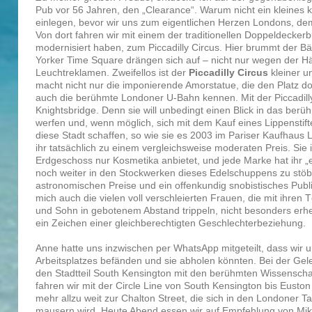
Pub vor 56 Jahren, den „Clearance“. Warum nicht ein kleine
einlegen, bevor wir uns zum eigentlichen Herzen Londons, d
Von dort fahren wir mit einem der traditionellen Doppeldeckerb
modernisiert haben, zum Piccadilly Circus. Hier brummt der 
Yorker Time Square drängen sich auf – nicht nur wegen der
Leuchtreklamen. Zweifellos ist der
Piccadilly Circus
kleiner un
macht nicht nur die imponierende Amorstatue, die den Platz do
auch die berühmte Londoner U-Bahn kennen. Mit der Piccadilly 
Knightsbridge. Denn sie will unbedingt einen Blick in das ber
werfen und, wenn möglich, sich mit dem Kauf eines Lippenstif
diese Stadt schaffen, so wie sie es 2003 im Pariser Kaufhaus L
ihr tatsächlich zu einem vergleichsweise moderaten Preis. Sie i
Erdgeschoss nur Kosmetika anbietet, und jede Marke hat ihr „
noch weiter in den Stockwerken dieses Edelschuppens zu stöbe
astronomischen Preise und ein offenkundig snobistisches Pub
mich auch die vielen voll verschleierten Frauen, die mit ihren 
und Sohn in gebotenem Abstand trippeln, nicht besonders erhei
ein Zeichen einer gleichberechtigten Geschlechterbeziehung.
Anne hatte uns inzwischen per WhatsApp mitgeteilt, dass wir u
Arbeitsplatzes befänden und sie abholen könnten. Bei der Gel
den Stadtteil South Kensington mit den berühmten Wissens
fahren wir mit der Circle Line von South Kensington bis Euston 
mehr allzu weit zur Chalton Street, die sich in den Londoner
mausern wird. Heute Abend essen wir auf Empfehlung von Mik