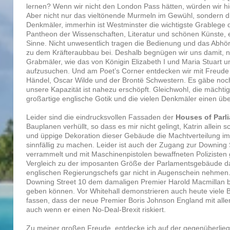
lernen? Wenn wir nicht den London Pass hätten, würden wir hie
Aber nicht nur das vieltönende Murmeln im Gewühl, sondern d
Denkmäler, immerhin ist Westminster die wichtigste Grablege 
Pantheon der Wissenschaften, Literatur und schönen Künste, 
Sinne. Nicht unwesentlich tragen die Bedienung und das Abhör
zu dem Kräfteraubbau bei. Deshalb begnügen wir uns damit, 
Grabmäler, wie das von Königin Elizabeth I und Maria Stuart u
aufzusuchen. Und am Poet’s Corner entdecken wir mit Freude
Händel, Oscar Wilde und der Brontë Schwestern. Es gäbe noc
unsere Kapazität ist nahezu erschöpft. Gleichwohl, die mächtig
großartige englische Gotik und die vielen Denkmäler einen üb
Leider sind die eindrucksvollen Fassaden der
Houses of Parl
Bauplanen verhüllt, so dass es mir nicht gelingt, Katrin allein
und üppige Dekoration dieser Gebäude die Machtverteilung im 
sinnfällig zu machen. Leider ist auch der Zugang zur Downing
verrammelt und mit Maschinenpistolen bewaffneten Polizisten 
Vergleich zu der imposanten Größe der Parlamentsgebäude d
englischen Regierungschefs gar nicht in Augenschein nehmen.
Downing Street 10 dem damaligen Premier Harold Macmillan 
geben können. Vor Whitehall demonstrieren auch heute viele
fassen, dass der neue Premier Boris Johnson England mit aller
auch wenn er einen No-Deal-Brexit riskiert.
Zu meiner großen Freude, entdecke ich auf der gegenüberlieg