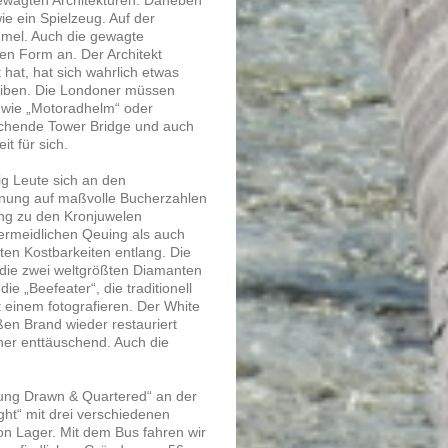
ie ein Spielzeug. Auf der
immel. Auch die gewagte
hen Form an. Der Architekt
hat, hat sich wahrlich etwas
eiben. Die Londoner müssen
n wie „Motoradhelm“ oder
uchende Tower Bridge und auch
t für sich.
ig Leute sich an den
fnung auf maßvolle Bucherzahlen
ang zu den Kronjuwelen
vermeidlichen Qeuing als auch
en Kostbarkeiten entlang. Die
 die zwei weltgrößten Diamanten
e „Beefeater“, die traditionell
 einem fotografieren. Der White
ßen Brand wieder restauriert
her enttäuschend. Auch die
Hung Drawn & Quartered“ an der
ght“ mit drei verschiedenen
don Lager. Mit dem Bus fahren wir