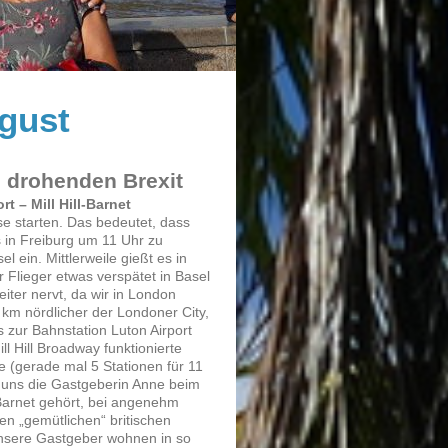
gust
 drohenden Brexit
 – Mill Hill-Barnet
se starten. Das bedeutet, dass
s in Freiburg um 11 Uhr zu
ein. Mittlerweile gießt es in
 Flieger etwas verspätet in Basel
weiter nervt, da wir in London
 km nördlicher der Londoner City,
 zur Bahnstation Luton Airport
l Hill Broadway funktionierte
e (gerade mal 5 Stationen für 11
te uns die Gastgeberin Anne beim
l Barnet gehört, bei angenehm
n „gemütlichen“ britischen
Unsere Gastgeber wohnen in so