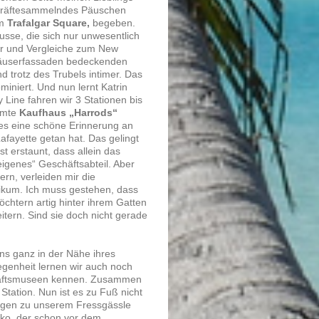
s kräftesammelndes Päuschen
em
Trafalgar Square,
begeben.
usse, die sich nur unwesentlich
Bär und Vergleiche zum New
 Häuserfassaden bedeckenden
d trotz des Trubels intimer. Das
miniert. Und nun lernt Katrin
Line fahren wir 3 Stationen bis
ühmte
Kaufhaus „Harrods“
tes eine schöne Erinnerung an
afayette getan hat. Das gelingt
st erstaunt, dass allein das
eigenes“ Geschäftsabteil. Aber
rn, verleiden mir die
likum. Ich muss gestehen, dass
Töchtern artig hinter ihrem Gatten
tern. Sind sie doch nicht gerade
ns ganz in der Nähe ihres
egenheit lernen wir auch noch
chaftsmuseen kennen. Zusammen
Station. Nun ist es zu Fuß nicht
 Tagen zu unserem Fressgässle
ko, der schon vor dem