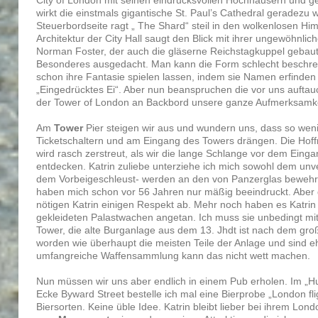
wirkt die einstmals gigantische St. Paul’s Cathedral geradezu w
Steuerbordseite ragt „ The Shard“ steil in den wolkenlosen H
Architektur der City Hall saugt den Blick mit ihrer ungewöhnlic
Norman Foster, der auch die gläserne Reichstagkuppel gebaut 
Besonderes ausgedacht. Man kann die Form schlecht beschr
schon ihre Fantasie spielen lassen, indem sie Namen erfinde
„Eingedrücktes Ei“. Aber nun beanspruchen die vor uns aufta
der Tower of London an Backbord unsere ganze Aufmerksamkei
Am
Tower
Pier steigen wir aus und wundern uns, dass so wen
Ticketschaltern und am Eingang des Towers drängen. Die Hof
wird rasch zerstreut, als wir die lange Schlange vor dem Eing
entdecken. Katrin zuliebe unterziehe ich mich sowohl dem un
dem Vorbeigeschleust- werden an den von Panzerglas bewehrt
haben mich schon vor 56 Jahren nur mäßig beeindruckt. Aber
nötigen Katrin einigen Respekt ab. Mehr noch haben es Katrin di
gekleideten Palastwachen angetan. Ich muss sie unbedingt mit
Tower, die alte Burganlage aus dem 13. Jhdt ist nach dem gro
worden wie überhaupt die meisten Teile der Anlage und sind e
umfangreiche Waffensammlung kann das nicht wett machen.
Nun müssen wir uns aber endlich in einem Pub erholen. Im „
Ecke Byward Street bestelle ich mal eine Bierprobe „London fli
Biersorten. Keine üble Idee. Katrin bleibt lieber bei ihrem Lon