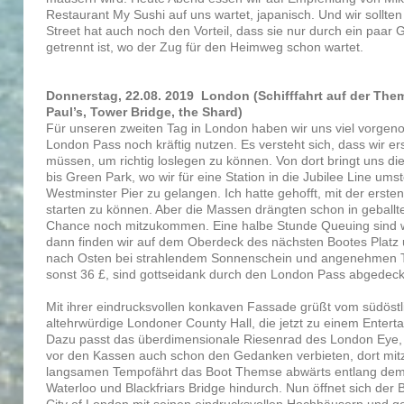
Restaurant My Sushi auf uns wartet, japanisch. Und wir sollten
Street hat auch noch den Vorteil, dass sie nur durch ein paar
getrennt ist, wo der Zug für den Heimweg schon wartet.
Donnerstag, 22.08. 2019 London (Schifffahrt auf der The
Paul’s, Tower Bridge, the Shard)
Für unseren zweiten Tag in London haben wir uns viel vorge
London Pass noch kräftig nutzen. Es versteht sich, dass wir er
müssen, um richtig loslegen zu können. Von dort bringt uns die
bis Green Park, wo wir für eine Station in die Jubilee Line um
Westminster Pier zu gelangen. Ich hatte gehofft, mit der erste
starten zu können. Aber die Massen drängten schon in geballte
Chance noch mitzukommen. Eine halbe Stunde Queuing sind wi
dann finden wir auf dem Oberdeck des nächsten Bootes Platz
nach Osten bei strahlendem Sonnenschein und angenehmen T
sonst 36 £, sind gottseidank durch den London Pass abgedeck
Mit ihrer eindrucksvollen konkaven Fassade grüßt vom südös
altehrwürdige Londoner County Hall, die jetzt zu einem Entert
Dazu passt das überdimensionale Riesenrad des London Eye,
vor den Kassen auch schon den Gedanken verbieten, dort mi
langsamen Tempofährt das Boot Themse abwärts entlang dem 
Waterloo und Blackfriars Bridge hindurch. Nun öffnet sich der B
City of London mit seinen eindrucksvollen Hochhäusern und 