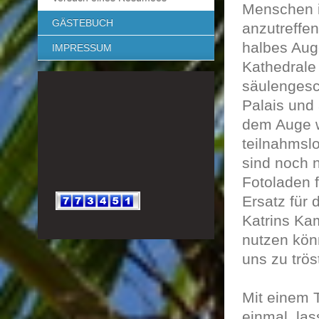
Menschen i
GÄSTEBUCH
anzutreffe
halbes Aug
IMPRESSUM
Kathedrale
säulengesc
Palais und
dem Auge w
teilnahmsl
sind noch 
Fotoladen 
Ersatz für
Katrins Ka
nutzen kön
uns zu trös
Mit einem T
einmal, la