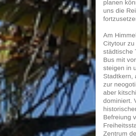
planen kön
uns die Re
fortzusetze
Am Himmelfa
Citytour z
städtische
Bus mit vor
steigen in 
Stadtkern,
zur neogot
aber kitsch
dominiert. 
historisch
Befreiung v
Freiheitsst
Zentrum de