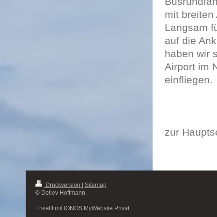
Busrundfah
mit breite
Langsam fü
auf die An
haben wir s
Airport im
einfliegen.
zur Haupts
Druckversion
|
Sitemap
© Detlev Hoffmann
Erstellt mit
IONOS MyWebsite Privat
.