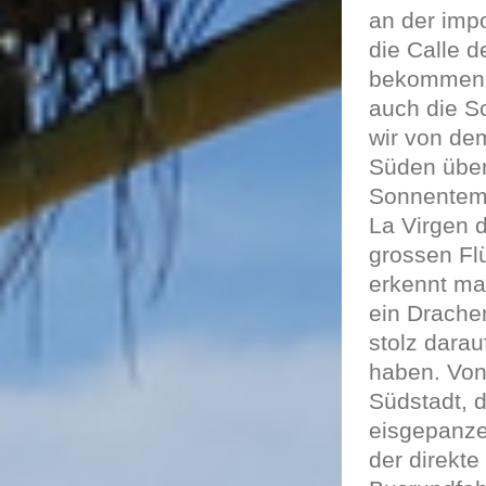
an der imp
die Calle 
bekommen w
auch die S
wir von dem
Süden über
Sonnentemp
La Virgen 
grossen Fl
erkennt ma
ein Drache
stolz darau
haben. Von 
Südstadt, d
eisgepanzer
der direkte