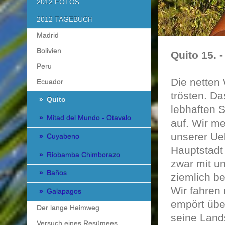
2012 FOTOS
2012 TAGEBUCH
Madrid
Bolivien
Quito 15. -
Peru
Die netten 
Ecuador
trösten. Da
Quito
lebhaften S
Mitad del Mundo - Otavalo
auf. Wir me
unserer Ueb
Cuyabeno
Hauptstadt
Riobamba Chimborazo
zwar mit u
Baños
ziemlich be
Wir fahren 
Galapagos
empört über
Der lange Heimweg
seine Lands
Versuch eines Resümees