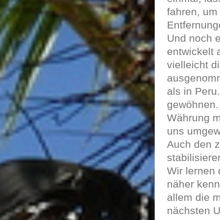
fahren, um
Entfernunge
Und noch ei
entwickelt 
vielleicht 
ausgenomme
als in Peru
gewöhnen. 
Währung me
uns umgew
Auch den z
stabilisiere
Wir lernen 
näher kenne
allem die m
nächsten U