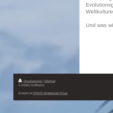
Evolutions
Weltkultur
Und was wi
Druckversion
|
Sitemap
© Detlev Hoffmann
Erstellt mit
IONOS MyWebsite Privat
.