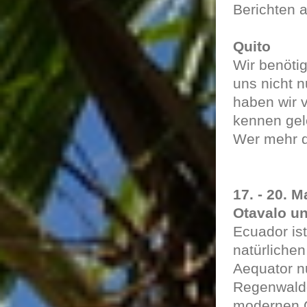
Berichten a
Quito
Wir benöti
uns nicht n
haben wir v
kennen gel
Wer mehr d
17. - 20. 
Otavalo u
Ecuador ist
natürlichen
Aequator n
Regenwaldg
modernen G