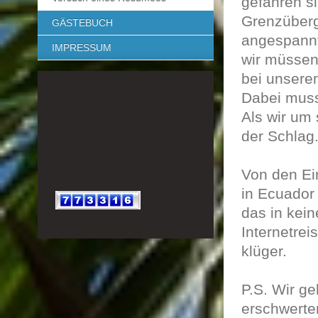
gefahren s
Grenzüberg
GÄSTEBUCH
angespannt
IMPRESSUM
wir müssen
bei unsere
Dabei muss
Als wir um 
der Schlag
Von den Ein
in Ecuador
das in kei
Internetrei
klüger.
P.S. Wir g
erschwerte