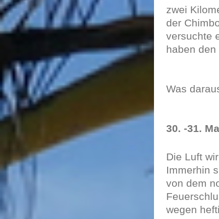
zwei Kilom
der Chimbo
versuchte e
haben den 
Was daraus
30. -31. M
Die Luft wi
Immerhin s
von dem no
Feuerschlu
wegen hefti