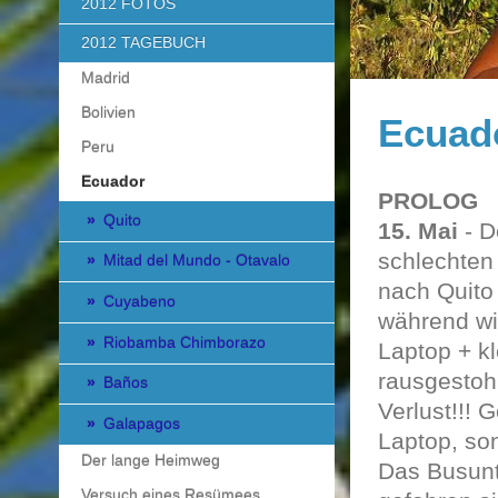
2012 FOTOS
2012 TAGEBUCH
Madrid
Bolivien
Ecuad
Peru
Ecuador
PROLOG
Quito
15. Mai
- D
schlechten
Mitad del Mundo - Otavalo
nach Quito
Cuyabeno
während wi
Riobamba Chimborazo
Laptop + k
rausgestoh
Baños
Verlust!!! 
Galapagos
Laptop, so
Der lange Heimweg
Das Busunt
Versuch eines Resümees