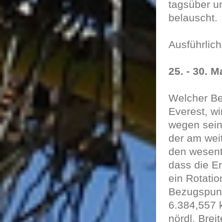
tagsüber u
belauscht.
Ausführlich
25. -
30. M
Welcher Ber
Everest, wi
wegen sein
der am weit
den wesentl
dass die Er
ein Rotatio
Bezugspunkt
6.384,557 
nördl. Bre