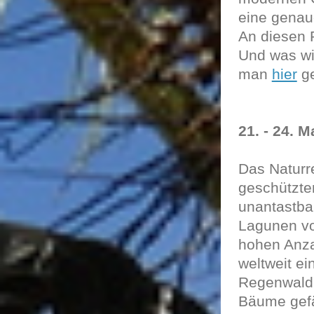
eine genau
An diesen 
Und was wi
man
hier
ge
21. - 24.
Das Naturr
geschützte
unantastbar
Lagunen vo
hohen Anza
weltweit ei
Regenwald,
Bäume gefä