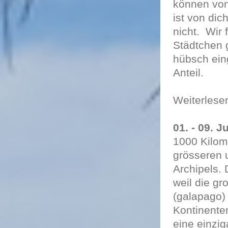
können von
ist von dic
nicht. Wir
Städtchen 
hübsch eing
Anteil.
Weiterles
01. - 09. 
1000 Kilom
grösseren 
Archipels.
weil die g
(galapago)
Kontinenten
eine einzig