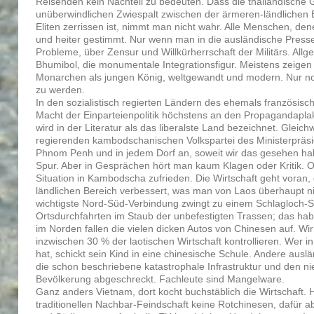
Reisenden kein Nachteil zu bedeuten. Dass die thailändische 
unüberwindlichen Zwiespalt zwischen der ärmeren-ländlichen 
Eliten zerrissen ist, nimmt man nicht wahr. Alle Menschen, de
und heiter gestimmt. Nur wenn man in die ausländische Presse
Probleme, über Zensur und Willkürherrschaft der Militärs. Allg
Bhumibol, die monumentale Integrationsfigur. Meistens zeigen
Monarchen als jungen König, weltgewandt und modern. Nur n
zu werden.
In den sozialistisch regierten Ländern des ehemals französis
Macht der Einparteienpolitik höchstens an den Propagandap
wird in der Literatur als das liberalste Land bezeichnet. Gleich
regierenden kambodschanischen Volkspartei des Ministerpräsi
Phnom Penh und in jedem Dorf an, soweit wir das gesehen hab
Spur. Aber in Gesprächen hört man kaum Klagen oder Kritik. Of
Situation in Kambodscha zufrieden. Die Wirtschaft geht voran, 
ländlichen Bereich verbessert, was man von Laos überhaupt ni
wichtigste Nord-Süd-Verbindung zwingt zu einem Schlagloch-Sl
Ortsdurchfahrten im Staub der unbefestigten Trassen; das habe
im Norden fallen die vielen dicken Autos von Chinesen auf. Wi
inzwischen 30 % der laotischen Wirtschaft kontrollieren. Wer i
hat, schickt sein Kind in eine chinesische Schule. Andere aus
die schon beschriebene katastrophale Infrastruktur und den ni
Bevölkerung abgeschreckt. Fachleute sind Mangelware.
Ganz anders Vietnam, dort kocht buchstäblich die Wirtschaft. 
traditionellen Nachbar-Feindschaft keine Rotchinesen, dafür 