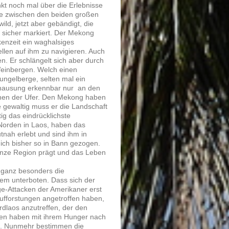
kt noch mal über die Erlebnisse
e zwischen den beiden großen
ild, jetzt aber gebändigt, die
g sicher markiert. Der Mekong
kenzeit ein waghalsiges
llen auf ihm zu navigieren. Auch
en. Er schlängelt sich aber durch
 Weinbergen. Welch einen
ngelberge, selten mal ein
hausung erkennbar nur an den
en der Ufer. Den Mekong haben
ie gewaltig muss er die Landschaft
ig das eindrücklichste
 Norden in Laos, haben das
tnah erlebt und sind ihm in
ich bisher so in Bann gezogen.
ganze Region prägt und das Leben
 ganz besonders die
em unterboten. Dass sich der
e-Attacken der Amerikaner erst
ufforstungen angetroffen haben,
rdlaos anzutreffen, der den
sen haben mit ihrem Hunger nach
de. Nunmehr bestimmen die