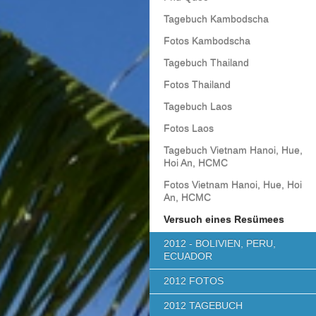
Tagebuch Kambodscha
Fotos Kambodscha
Tagebuch Thailand
Fotos Thailand
Tagebuch Laos
Fotos Laos
Tagebuch Vietnam Hanoi, Hue,
Hoi An, HCMC
Fotos Vietnam Hanoi, Hue, Hoi
An, HCMC
Versuch eines Resümees
2012 - BOLIVIEN, PERU,
ECUADOR
2012 FOTOS
2012 TAGEBUCH