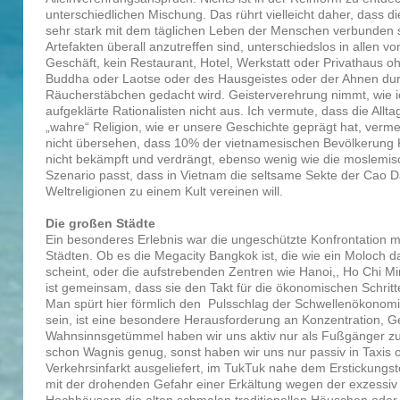
unterschiedlichen Mischung. Das rührt vielleicht daher, dass di
sehr stark mit dem täglichen Leben der Menschen verbunden sin
Artefakten überall anzutreffen sind, unterschiedslos in allen 
Geschäft, kein Restaurant, Hotel, Werkstatt oder Privathaus o
Buddha oder Laotse oder des Hausgeistes oder der Ahnen dur
Räucherstäbchen gedacht wird. Geisterverehrung nimmt, wie 
aufgeklärte Rationalisten nicht aus. Ich vermute, dass die Allt
„wahre“ Religion, wie er unsere Geschichte geprägt hat, verm
nicht übersehen, dass 10% der vietnamesischen Bevölkerung K
nicht bekämpft und verdrängt, ebenso wenig wie die moslemi
Szenario passt, dass in Vietnam die seltsame Sekte der Cao Da
Weltreligionen zu einem Kult vereinen will.
Die großen Städte
Ein besonderes Erlebnis war die ungeschützte Konfrontation 
Städten. Ob es die Megacity Bangkok ist, die wie ein Moloch d
scheint, oder die aufstrebenden Zentren wie Hanoi,, Ho Chi M
ist gemeinsam, dass sie den Takt für die ökonomischen Schritte
Man spürt hier förmlich den Pulsschlag der Schwellenökonomi
sein, ist eine besondere Herausforderung an Konzentration, 
Wahnsinnsgetümmel haben wir uns aktiv nur als Fußgänger z
schon Wagnis genug, sonst haben wir uns nur passiv in Taxis
Verkehrsinfarkt ausgeliefert, im TukTuk nahe dem Erstickungs
mit der drohenden Gefahr einer Erkältung wegen der exzessi
Hochhäusern die alten schmalen traditionellen Häuschen oder