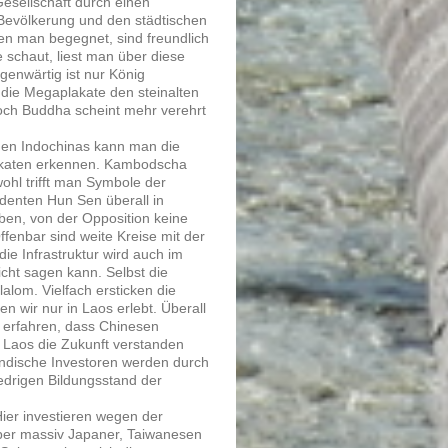
Gesellschaft durch einen
Bevölkerung und den städtischen
nen man begegnet, sind freundlich
 schaut, liest man über diese
egenwärtig ist nur König
 die Megaplakate den steinalten
och Buddha scheint mehr verehrt
chen Indochinas kann man die
lakaten erkennen. Kambodscha
wohl trifft man Symbole der
denten Hun Sen überall in
en, von der Opposition keine
fenbar sind weite Kreise mit der
die Infrastruktur wird auch im
cht sagen kann. Selbst die
alom. Vielfach ersticken die
n wir nur in Laos erlebt. Überall
r erfahren, dass Chinesen
n Laos die Zukunft verstanden
ländische Investoren werden durch
edrigen Bildungsstand der
Hier investieren wegen der
aber massiv Japaner, Taiwanesen