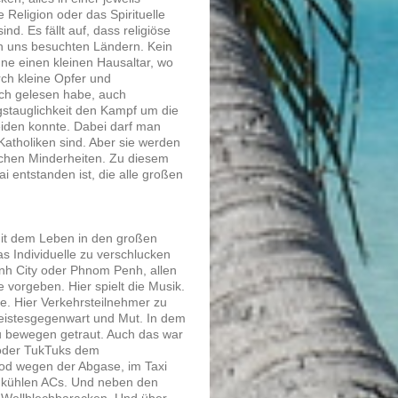
e Religion oder das Spirituelle
d. Es fällt auf, dass religiöse
von uns besuchten Ländern. Kein
hne einen kleinen Hausaltar, wo
ch kleine Opfer und
ich gelesen habe, auch
agstauglichkeit den Kampf um die
eiden konnte. Dabei darf man
atholiken sind. Aber sie werden
schen Minderheiten. Zu diesem
i entstanden ist, die alle großen
mit dem Leben in den großen
as Individuelle zu verschlucken
inh City oder Phnom Penh, allen
 vorgeben. Hier spielt die Musik.
e. Hier Verkehrsteilnehmer zu
Geistesgegenwart und Mut. In dem
u bewegen getraut. Auch das war
 oder TukTuks dem
tod wegen der Abgase, im Taxi
v kühlen ACs. Und neben den
 Wellblechbaracken. Und über