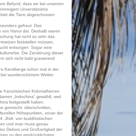
em Befund, dass wir bei unserem
 grimmigem Unverständnis
ebiet die Tiere abgeschossen
besonders gefreut. Das
ich von Hanoi dar. Deshalb waren
schung hat nicht so sehr das
ntsetzen feststellen müssen,
 Bucht entsorgen. Sogar eine
ulturerbe. Die Zerstörung dieser
n sich nicht bald gravierend
rre Karstberge schon mal in der
r bei wunderschönem Wetter.
ie französischen Kolonialherren
Namen „Indochina“ gewählt, weil
hina festgestellt haben.
se gemischt, überschnitten,
lturellen Höhepunkten, voran der
4. Jhdt. von buddhistischen
lieben und man muss genau
des Dekors und Großartigkeit der
ören zu den eindrücklichsten