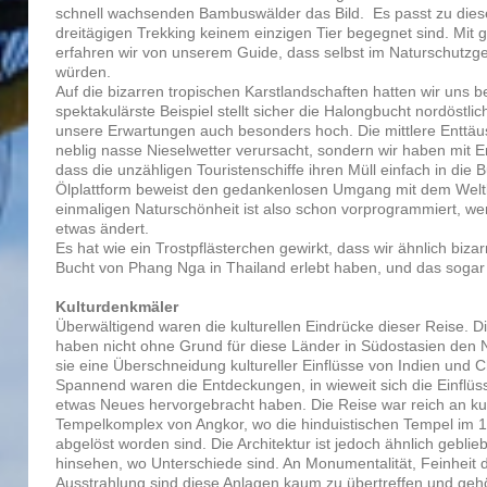
schnell wachsenden Bambuswälder das Bild. Es passt zu dies
dreitägigen Trekking keinem einzigen Tier begegnet sind. Mit
erfahren wir von unserem Guide, dass selbst im Naturschutzg
würden.
Auf die bizarren tropischen Karstlandschaften hatten wir uns 
spektakulärste Beispiel stellt sicher die Halongbucht nordöstl
unsere Erwartungen auch besonders hoch. Die mittlere Enttäu
neblig nasse Nieselwetter verursacht, sondern wir haben mit E
dass die unzähligen Touristenschiffe ihren Müll einfach in die
Ölplattform beweist den gedankenlosen Umgang mit dem Weltk
einmaligen Naturschönheit ist also schon vorprogrammiert, wen
etwas ändert.
Es hat wie ein Trostpflästerchen gewirkt, dass wir ähnlich biza
Bucht von Phang Nga in Thailand erlebt haben, und das soga
Kulturdenkmäler
Überwältigend waren die kulturellen Eindrücke dieser Reise. D
haben nicht ohne Grund für diese Länder in Südostasien den 
sie eine Überschneidung kultureller Einflüsse von Indien und C
Spannend waren die Entdeckungen, in wieweit sich die Einflüs
etwas Neues hervorgebracht haben. Die Reise war reich an ku
Tempelkomplex von Angkor, wo die hinduistischen Tempel im 1
abgelöst worden sind. Die Architektur ist jedoch ähnlich geb
hinsehen, wo Unterschiede sind. An Monumentalität, Feinheit 
Ausstrahlung sind diese Anlagen kaum zu übertreffen und geh