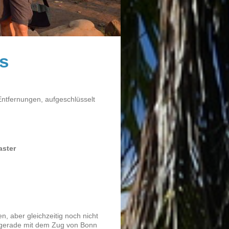
s
Entfernungen, aufgeschlüsselt
aster
, aber gleichzeitig noch nicht
e gerade mit dem Zug von Bonn