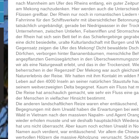
nach Mannheim am Ufer des Rheins entlang, ein guter Zeitpun
am Mekong nachzudenken. Hier werden auch die Unterschied
Flüssen greifbar. Der Rhein nur noch in romantischen Liedern w
Fahrrinne für den Schiffsverkehr mit übersichtlicher Betonnun
tatsächlich ungebändigt, gerade bei Niedrigwasser in der Troc
Unternehmen, zwischen Untiefen, Felsenriffen und Stromschne
der Rhein hat sich sein Bett tief in das Schiefergebirge gegrab
eine dicht besiedelte, uralte Kulturlandschaft mit Burgen und
Gegensatz zeigen die Ufer des Mekong! Dicht bewaldete Dschu
Dörfchen, verborgen hinter Bananenbäumen, menschliche Be
angepflanzten Gemüsegärtchen in den Überschwemmungszon
wir als eine Naturgewalt erlebt, und das in der Trockenzeit. W
beherrschen in der Regenzeit! Der Mekong war auch gleichzeit
Naturerlebnis der Reise. Wir hatten mit ihm Kontakt im wilden
Leben auf den 4000 Inseln an seiner natürlichen Staustufe hau
seinem weitverzweigten Delta begegnet. Kaum ein Fluss hat m
Die Reise hat anschaulich gemacht, wie sehr ein Fluss eine 
der Menschen in vielfacher Hinsicht bestimmt.
Die anderen landschaftlichen Reize waren eher enttäuschend,
Begegnungen mit dem Urwald haben die Erwartungen bei weit
Wald in Vietnam nach den massiven Napalm- und Agent Orang
wieder erholen musste und wir deshalb hauptsächlich Wiedera
hat uns nicht überrascht. Aber kaum noch echten Urwald in No
Namen auch verdient, war enttäuschend. Vor allem die Chine
wertvollen Hölzern die massive Abholzung verursacht. Scha