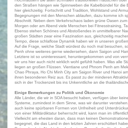
den Straßen hängen wie Spinnweben die Kabelbündel für die Elek
hier gleichzeitig: Fortschritt und Tradition, Wohlstand und Ar
Begegnungen mit den Menschen ablaufen, dazu komme ich sp
Abschnitt. Neben dem Verkehrschaos laden grüne Oasen zum
Morgen oder am Abend viele Menschen bei Fitnesstraining, Tan
Ebenso stehen Schönes und Abstoßendes in unmittelbarer Nac
großen Städten zwar eine Faszination aus, gleichzeitig mache
Tempo, diese schlaflose Dynamik haben wir in unseren großen S
Auf die Frage, welche Stadt würdest du noch mal besuchen, 
Penh ohne weiteres gerne wiedersehen, dann Saigon und Hanoi
Letztere ist so uninteressant, heruntergekommen und von verna
wir uns hier auch nicht wirklich wohl gefühlt haben. Was alle
liegen an großen Flüssen. Vientiane und Phnom Penh am Me
Chao Phraya, Ho Chi Minh City am Saigon River und Hanoi am
ihren besonderen Reiz aus. Es passt zu der minderen Attraktiv
sich in der Trockenzeit bis ins Unkenntliche an die thailändis
Einige Bemerkungen zu Politik und Ökonomie
Alle Länder, die wir in SOA besucht haben, verfügen über kein
Systeme, zumindest in dem Sinne, was wir darunter verstehen.
auch keine spürbaren Formen von Unfreiheit und Unterdrückun
von einer Militärdiktatur beherrscht wird, kann man im öffentl
Vielleicht am ehesten daran, dass man keinen Demonstration
begegnet, die das Land in den letzten Jahren erschüttert habe