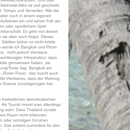
trizität Alles ist und geschieht
mut, Tempo und Verweilen. Wie die
äter noch in einem eigenen
 Aufatmen ein und sehen früh am
z oder sportlichem Spiel.
hbarschaft. Es geht von diesen
n sie aber auch Angst. Dieses
tädten bisher so nicht erlebt.
so würde ich Bangkok und Phom
, nicht jedoch Vientiane.
chlässigter Infrastruktur, dass
 Städte gemeinsam haben, sie
kong/Tonle Sap, Bangkok am
 „Roten Fluss“, das macht auch
ität Vientianes, dass der Mekong
che Grenze zurückgezogen hat.
e freiheitlichen demokratischen
 Als Tourist nimmt man allerdings
g wahr. Dass Thailand zurzeit
ichen Raum nicht erkennen.
en oder sonstigen Unruhen
n. Das scheint zumindest für den