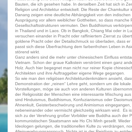
Bauten, die ich gesehen habe. In derselben Zeit hat sich in Z
Religion und Architektur entwickelt. Die Reste der Chamkultu
Danang zeigen eine deutliche Abhängigkeit von den indischen
Ausprägung vor allem weiblicher Gottheiten, so dass manche F
Gesellschaftsstrukturen vermuten. Den Buddhismus verkörper
in Thailand und in Laos. Ob in Bangkok, Chiang Mai oder in 
versuchen einander in Pracht oder raffiniertem Zierrat zu übertr
goldene Pracht oder der Detailschmuck so überladen, dass er 
passt sich diese Überfrachtung dem farbenfrohen Leben in Asi
störend wirkt.
Ganz anders sind die mehr unter chinesischem Einfluss ents
Vietnam. Schon der graue Kalkstein verströmt einen ganz and
Holz. Auch hier begegnet man nicht nur reiner Kopie chinesisch
Architekten und ihre Auftraggeber eigene Wege gegangen.
So wie man den religiösen Architekturdenkmälern ansieht, das
Demonstration der „reinen“ Lehre geht, sondern um die lokale
Vorstellungen, möge sie auch von anderen Kulturen übernomm
der Religiosität der Menschen eine interessante Mischung aus
sind Hinduismus, Buddhismus, Konfuzianismus oder Daoismus
Ahnenkult, Geisterbeschwörung und Animismus eingegangen,
nebeneinander oder vermischt gleichzeitig wirksam wird. Es i
sich zu der Verehrung großer Vorbilder wie Buddha auch der P
kommunistischen Staatsmann wie Ho Chi Minh gesellt. Weder 
Ideologen gelungen, die traditionellen Kulte zu verdrängen, n
Alleinverehrungsanspruch. Nichts ist in der Reinform zu entdeck