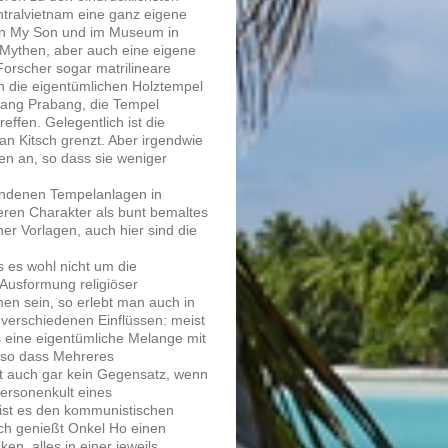
entralvietnam eine ganz eigene
r in My Son und im Museum in
 Mythen, aber auch eine eigene
orscher sogar matrilineare
n die eigentümlichen Holztempel
Luang Prabang, die Tempel
effen. Gelegentlich ist die
an Kitsch grenzt. Aber irgendwie
en an, so dass sie weniger
tandenen Tempelanlagen in
eren Charakter als bunt bemaltes
er Vorlagen, auch hier sind die
s es wohl nicht um die
 Ausformung religiöser
en sein, so erlebt man auch in
 verschiedenen Einflüssen: meist
 eine eigentümliche Melange mit
 so dass Mehreres
st auch gar kein Gegensatz, wenn
ersonenkult eines
ist es den kommunistischen
och genießt Onkel Ho einen
en, alles in einer jeweils